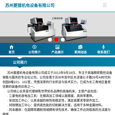
苏州菱盟机电设备有限公司
首页
公司简介
产品展示
新闻动态
联系我们
公司简介
苏州菱盟机电设备有限公司成立于2013年9月18日，专注于高端精密数控设备
销售与服务的专业化公司。公司坐落于苏州市吴中区木渎镇七子路29号AI时代科
创园8幢101、102室，凭借深厚的行业积淀与技术实力，已成为长三角地区备受
信赖的装备供应商之一。
公司核心业务是代理销售世界知名品牌的高端机床，主营产品包括：
· 三菱电机放电加工机：在模具加工领域以高精度、高效率著称。
· 安田加工中心：以其卓越的刚性和稳定性，满足高要求零部件加工。
· 钶锐锶加工中心：提供高性能的切削解决方案，适用于多种金属材料。
· 冈本磨床：在超精密磨削领域拥有领先技术，确保工件达到极高的光洁度与
精度
.....