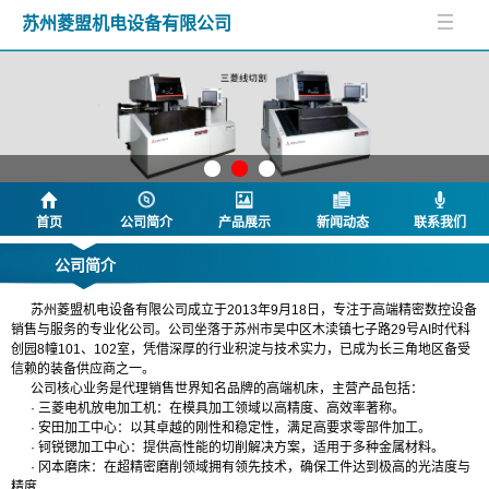
苏州菱盟机电设备有限公司
首页
公司简介
产品展示
新闻动态
联系我们
公司简介
苏州菱盟机电设备有限公司成立于2013年9月18日，专注于高端精密数控设备
销售与服务的专业化公司。公司坐落于苏州市吴中区木渎镇七子路29号AI时代科
创园8幢101、102室，凭借深厚的行业积淀与技术实力，已成为长三角地区备受
信赖的装备供应商之一。
公司核心业务是代理销售世界知名品牌的高端机床，主营产品包括：
· 三菱电机放电加工机：在模具加工领域以高精度、高效率著称。
· 安田加工中心：以其卓越的刚性和稳定性，满足高要求零部件加工。
· 钶锐锶加工中心：提供高性能的切削解决方案，适用于多种金属材料。
· 冈本磨床：在超精密磨削领域拥有领先技术，确保工件达到极高的光洁度与
精度
.....