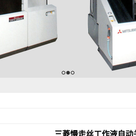
1
2
3
三菱慢走丝工作液自动