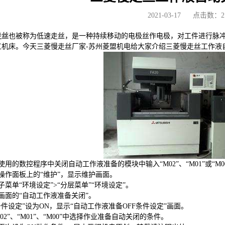
2021-03-17
点击数：21
走丝
也被称为低速走丝，是一种持续移动的电极丝作电极，对工件进行脉冲
工机床。今天三菱慢走丝厂家-苏州菱盟机电给大家介绍三菱慢走丝工作液
的数控程序中关闭自动工作液准备的模块中输入“M02”、“M01”或“M0
作面板上的“维护”，显示维护画面。
单“环境设定”>“分层菜单”“环境设定”。
面的“自动工作液准备关闭”。
设定”设为ON，显示“自动工作液准备OFF条件设定”画面。
2”、“M01”、“M00”中选择作业准备自动关闭的条件。