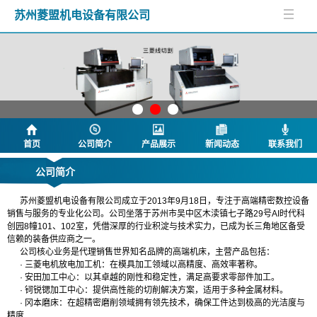
苏州菱盟机电设备有限公司
首页
公司简介
产品展示
新闻动态
联系我们
公司简介
苏州菱盟机电设备有限公司成立于2013年9月18日，专注于高端精密数控设备
销售与服务的专业化公司。公司坐落于苏州市吴中区木渎镇七子路29号AI时代科
创园8幢101、102室，凭借深厚的行业积淀与技术实力，已成为长三角地区备受
信赖的装备供应商之一。
公司核心业务是代理销售世界知名品牌的高端机床，主营产品包括：
· 三菱电机放电加工机：在模具加工领域以高精度、高效率著称。
· 安田加工中心：以其卓越的刚性和稳定性，满足高要求零部件加工。
· 钶锐锶加工中心：提供高性能的切削解决方案，适用于多种金属材料。
· 冈本磨床：在超精密磨削领域拥有领先技术，确保工件达到极高的光洁度与
精度
.....