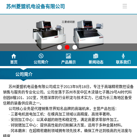
苏州菱盟机电设备有限公司
首页
公司简介
产品展示
新闻动态
联系我们
公司简介
苏州菱盟机电设备有限公司成立于2013年9月18日，专注于高端精密数控设备
销售与服务的专业化公司。公司坐落于苏州市吴中区木渎镇七子路29号AI时代科
创园8幢101、102室，凭借深厚的行业积淀与技术实力，已成为长三角地区备受
信赖的装备供应商之一。
公司核心业务是代理销售世界知名品牌的高端机床，主营产品包括：
· 三菱电机放电加工机：在模具加工领域以高精度、高效率著称。
· 安田加工中心：以其卓越的刚性和稳定性，满足高要求零部件加工。
· 钶锐锶加工中心：提供高性能的切削解决方案，适用于多种金属材料。
· 冈本磨床：在超精密磨削领域拥有领先技术，确保工件达到极高的光洁度与
精度
.....