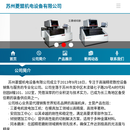
苏州菱盟机电设备有限公司
首页
公司简介
产品展示
新闻动态
联系我们
公司简介
苏州菱盟机电设备有限公司成立于2013年9月18日，专注于高端精密数控设备
销售与服务的专业化公司。公司坐落于苏州市吴中区木渎镇七子路29号AI时代科
创园8幢101、102室，凭借深厚的行业积淀与技术实力，已成为长三角地区备受
信赖的装备供应商之一。
公司核心业务是代理销售世界知名品牌的高端机床，主营产品包括：
· 三菱电机放电加工机：在模具加工领域以高精度、高效率著称。
· 安田加工中心：以其卓越的刚性和稳定性，满足高要求零部件加工。
· 钶锐锶加工中心：提供高性能的切削解决方案，适用于多种金属材料。
· 冈本磨床：在超精密磨削领域拥有领先技术，确保工件达到极高的光洁度与
精度
.....