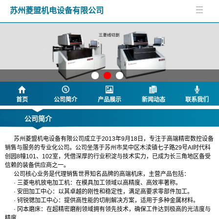
苏州菱盟机电设备有限公司
首页
公司简介
产品展示
新闻动态
联系我们
公司简介
苏州菱盟机电设备有限公司成立于2013年9月18日，专注于高端精密数控设备
销售与服务的专业化公司。公司坐落于苏州市吴中区木渎镇七子路29号AI时代科
创园8幢101、102室，凭借深厚的行业积淀与技术实力，已成为长三角地区备受
信赖的装备供应商之一。
公司核心业务是代理销售世界知名品牌的高端机床，主营产品包括：
· 三菱电机放电加工机：在模具加工领域以高精度、高效率著称。
· 安田加工中心：以其卓越的刚性和稳定性，满足高要求零部件加工。
· 钶锐锶加工中心：提供高性能的切削解决方案，适用于多种金属材料。
· 冈本磨床：在超精密磨削领域拥有领先技术，确保工件达到极高的光洁度与
精度
.....