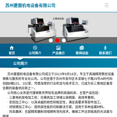
苏州菱盟机电设备有限公司
首页
公司简介
产品展示
新闻动态
联系我们
公司简介
苏州菱盟机电设备有限公司成立于2013年9月18日，专注于高端精密数控设备
销售与服务的专业化公司。公司坐落于苏州市吴中区木渎镇七子路29号AI时代科
创园8幢101、102室，凭借深厚的行业积淀与技术实力，已成为长三角地区备受
信赖的装备供应商之一。
公司核心业务是代理销售世界知名品牌的高端机床，主营产品包括：
· 三菱电机放电加工机：在模具加工领域以高精度、高效率著称。
· 安田加工中心：以其卓越的刚性和稳定性，满足高要求零部件加工。
· 钶锐锶加工中心：提供高性能的切削解决方案，适用于多种金属材料。
· 冈本磨床：在超精密磨削领域拥有领先技术，确保工件达到极高的光洁度与
精度
.....