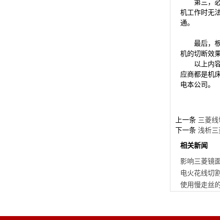
第三，必须
机工作时无
通。
最后，根据
机的切断效
以上内容
应商都是机床
电本公司。
上一条
三菱线
下一条
浅析三
相关新闻
影响三菱镜面
电火花线切割
使用慢走丝