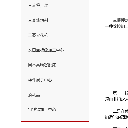
三菱慢走丝
三菱线切割
三菱慢
一种数控加
三菱火花机
安田坐标级加工中心
冈本高精密磨床
样件展示中心
第一，操作
消耗品
须由非指定
钶锐锶加工中心
二是在使用
加适当的润