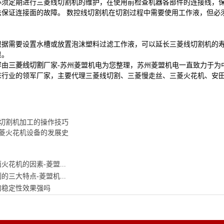
定期进行三菱线切割机的维护，在使用前检查机器各部件的连接线，保证
法保证连接面的故障。 数控线切割机在切割过程中需要使用工作液，但必
需要设置水槽或放置泡沫塑料过滤工作液，可以延长三菱线切割机的寿
果。
由
三菱线切割
厂家-苏州菱盟机电为您整理，苏州菱盟机电一直致力于为
行业的领军厂家，主要代理三菱线切割、三菱慢走丝、三菱火花机、安田加
切割机加工的操作技巧
菱火花机设备的发展史
火花机的因素-菱盟...
的三大特点-菱盟机...
的稳定性效果强吗