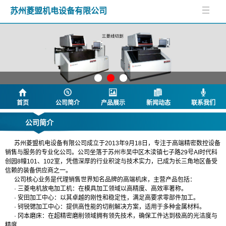
苏州菱盟机电设备有限公司
首页
公司简介
产品展示
新闻动态
联系我们
公司简介
苏州菱盟机电设备有限公司成立于2013年9月18日，专注于高端精密数控设备
销售与服务的专业化公司。公司坐落于苏州市吴中区木渎镇七子路29号AI时代科
创园8幢101、102室，凭借深厚的行业积淀与技术实力，已成为长三角地区备受
信赖的装备供应商之一。
公司核心业务是代理销售世界知名品牌的高端机床，主营产品包括：
· 三菱电机放电加工机：在模具加工领域以高精度、高效率著称。
· 安田加工中心：以其卓越的刚性和稳定性，满足高要求零部件加工。
· 钶锐锶加工中心：提供高性能的切削解决方案，适用于多种金属材料。
· 冈本磨床：在超精密磨削领域拥有领先技术，确保工件达到极高的光洁度与
精度
.....