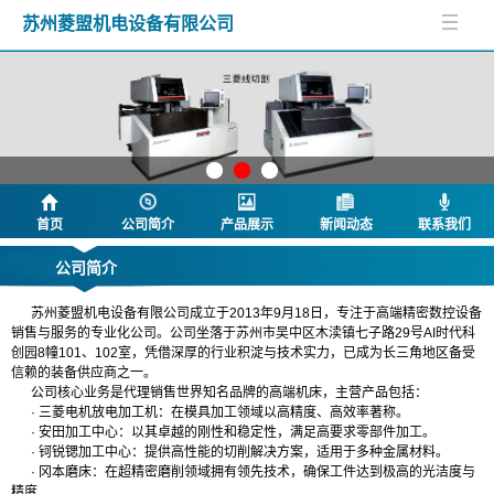
苏州菱盟机电设备有限公司
首页
公司简介
产品展示
新闻动态
联系我们
公司简介
苏州菱盟机电设备有限公司成立于2013年9月18日，专注于高端精密数控设备
销售与服务的专业化公司。公司坐落于苏州市吴中区木渎镇七子路29号AI时代科
创园8幢101、102室，凭借深厚的行业积淀与技术实力，已成为长三角地区备受
信赖的装备供应商之一。
公司核心业务是代理销售世界知名品牌的高端机床，主营产品包括：
· 三菱电机放电加工机：在模具加工领域以高精度、高效率著称。
· 安田加工中心：以其卓越的刚性和稳定性，满足高要求零部件加工。
· 钶锐锶加工中心：提供高性能的切削解决方案，适用于多种金属材料。
· 冈本磨床：在超精密磨削领域拥有领先技术，确保工件达到极高的光洁度与
精度
.....