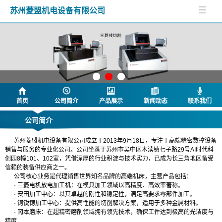
苏州菱盟机电设备有限公司
首页
公司简介
产品展示
新闻动态
联系我们
公司简介
苏州菱盟机电设备有限公司成立于2013年9月18日，专注于高端精密数控设备
销售与服务的专业化公司。公司坐落于苏州市吴中区木渎镇七子路29号AI时代科
创园8幢101、102室，凭借深厚的行业积淀与技术实力，已成为长三角地区备受
信赖的装备供应商之一。
公司核心业务是代理销售世界知名品牌的高端机床，主营产品包括：
· 三菱电机放电加工机：在模具加工领域以高精度、高效率著称。
· 安田加工中心：以其卓越的刚性和稳定性，满足高要求零部件加工。
· 钶锐锶加工中心：提供高性能的切削解决方案，适用于多种金属材料。
· 冈本磨床：在超精密磨削领域拥有领先技术，确保工件达到极高的光洁度与
精度
.....