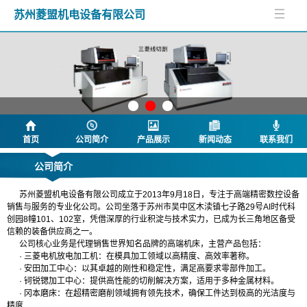
苏州菱盟机电设备有限公司
首页
公司简介
产品展示
新闻动态
联系我们
公司简介
苏州菱盟机电设备有限公司成立于2013年9月18日，专注于高端精密数控设备
销售与服务的专业化公司。公司坐落于苏州市吴中区木渎镇七子路29号AI时代科
创园8幢101、102室，凭借深厚的行业积淀与技术实力，已成为长三角地区备受
信赖的装备供应商之一。
公司核心业务是代理销售世界知名品牌的高端机床，主营产品包括：
· 三菱电机放电加工机：在模具加工领域以高精度、高效率著称。
· 安田加工中心：以其卓越的刚性和稳定性，满足高要求零部件加工。
· 钶锐锶加工中心：提供高性能的切削解决方案，适用于多种金属材料。
· 冈本磨床：在超精密磨削领域拥有领先技术，确保工件达到极高的光洁度与
精度
.....