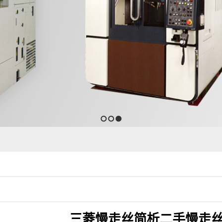
1
2
3
三菱慢走丝简析二手慢走