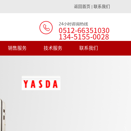
返回首页
|
联系我们
销售服务
技术服务
联系我们