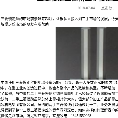
2018-07-04
点击数：18
手三菱慢走丝
的市场前景越来越好，让很多人投入到二手市场的发展，今
了解慢走丝市场的朋友有所帮助。
，中国使用三菱慢走丝的年增长率为8%—15%，高于大多数正常的国内
活中，在重工业的创造过程中，也会有整个产品的数量和类型。不断增加
了其他，与中国的二手三菱慢速丝绸制造商相比已经超过了近1000家加
士认为，二手三菱慢跑虽然总体上是相对偏大的，但大部分加工产品都是
鑫凌机电集团有限公司。纽约的两手三菱慢线可以通过几十年。业务发展
也感受到了整个三菱三菱慢走丝的竞争激烈深度，如何选择如何理解客户
供慢走丝市场，满足客户需求，欢迎致电：13451550028