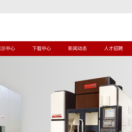
展示中心
下载中心
新闻动态
人才招聘