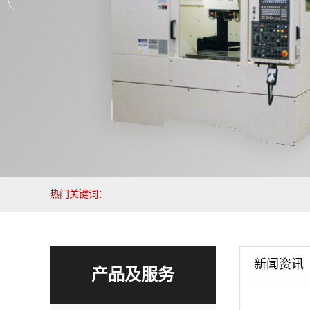
热门关键词：
新闻资讯
产品及服务