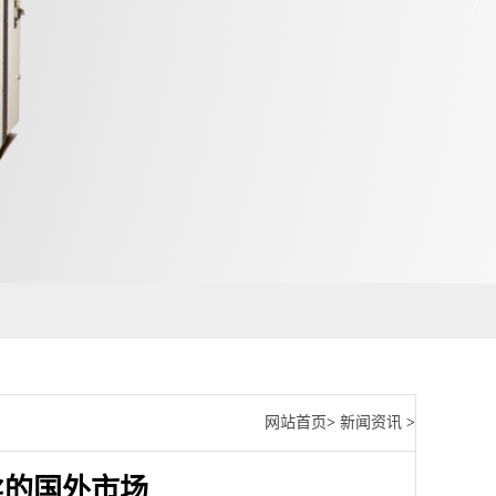
网站首页
>
新闻资讯
>
丝的国外市场