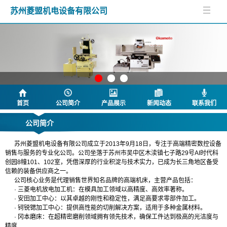
苏州菱盟机电设备有限公司
首页
公司简介
产品展示
新闻动态
联系我们
公司简介
苏州菱盟机电设备有限公司成立于2013年9月18日，专注于高端精密数控设备
销售与服务的专业化公司。公司坐落于苏州市吴中区木渎镇七子路29号AI时代科
创园8幢101、102室，凭借深厚的行业积淀与技术实力，已成为长三角地区备受
信赖的装备供应商之一。
公司核心业务是代理销售世界知名品牌的高端机床，主营产品包括：
· 三菱电机放电加工机：在模具加工领域以高精度、高效率著称。
· 安田加工中心：以其卓越的刚性和稳定性，满足高要求零部件加工。
· 钶锐锶加工中心：提供高性能的切削解决方案，适用于多种金属材料。
· 冈本磨床：在超精密磨削领域拥有领先技术，确保工件达到极高的光洁度与
精度
.....