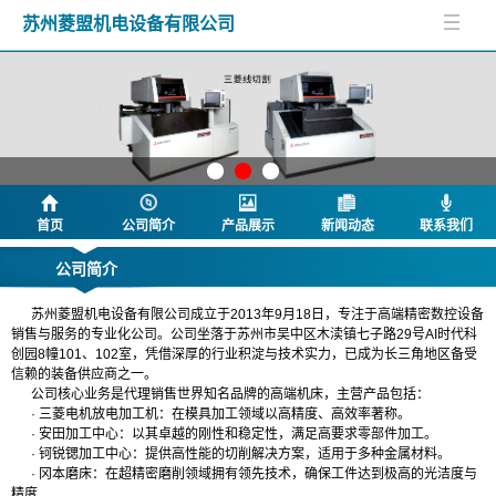
苏州菱盟机电设备有限公司
首页
公司简介
产品展示
新闻动态
联系我们
公司简介
苏州菱盟机电设备有限公司成立于2013年9月18日，专注于高端精密数控设备
销售与服务的专业化公司。公司坐落于苏州市吴中区木渎镇七子路29号AI时代科
创园8幢101、102室，凭借深厚的行业积淀与技术实力，已成为长三角地区备受
信赖的装备供应商之一。
公司核心业务是代理销售世界知名品牌的高端机床，主营产品包括：
· 三菱电机放电加工机：在模具加工领域以高精度、高效率著称。
· 安田加工中心：以其卓越的刚性和稳定性，满足高要求零部件加工。
· 钶锐锶加工中心：提供高性能的切削解决方案，适用于多种金属材料。
· 冈本磨床：在超精密磨削领域拥有领先技术，确保工件达到极高的光洁度与
精度
.....