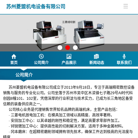
苏州菱盟机电设备有限公司
首页
公司简介
产品展示
新闻动态
联系我们
公司简介
苏州菱盟机电设备有限公司成立于2013年9月18日，专注于高端精密数控设备
销售与服务的专业化公司。公司坐落于苏州市吴中区木渎镇七子路29号AI时代科
创园8幢101、102室，凭借深厚的行业积淀与技术实力，已成为长三角地区备受
信赖的装备供应商之一。
公司核心业务是代理销售世界知名品牌的高端机床，主营产品包括：
· 三菱电机放电加工机：在模具加工领域以高精度、高效率著称。
· 安田加工中心：以其卓越的刚性和稳定性，满足高要求零部件加工。
· 钶锐锶加工中心：提供高性能的切削解决方案，适用于多种金属材料。
· 冈本磨床：在超精密磨削领域拥有领先技术，确保工件达到极高的光洁度与
精度
.....