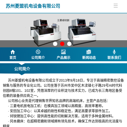
苏州菱盟机电设备有限公司
首页
公司简介
产品展示
新闻动态
联系我们
公司简介
苏州菱盟机电设备有限公司成立于2013年9月18日，专注于高端精密数控设备
销售与服务的专业化公司。公司坐落于苏州市吴中区木渎镇七子路29号AI时代科
创园8幢101、102室，凭借深厚的行业积淀与技术实力，已成为长三角地区备受
信赖的装备供应商之一。
公司核心业务是代理销售世界知名品牌的高端机床，主营产品包括：
· 三菱电机放电加工机：在模具加工领域以高精度、高效率著称。
· 安田加工中心：以其卓越的刚性和稳定性，满足高要求零部件加工。
· 钶锐锶加工中心：提供高性能的切削解决方案，适用于多种金属材料。
· 冈本磨床：在超精密磨削领域拥有领先技术，确保工件达到极高的光洁度与
精度
.....