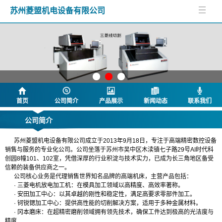
苏州菱盟机电设备有限公司
首页
公司简介
产品展示
新闻动态
联系我们
公司简介
苏州菱盟机电设备有限公司成立于2013年9月18日，专注于高端精密数控设备
销售与服务的专业化公司。公司坐落于苏州市吴中区木渎镇七子路29号AI时代科
创园8幢101、102室，凭借深厚的行业积淀与技术实力，已成为长三角地区备受
信赖的装备供应商之一。
公司核心业务是代理销售世界知名品牌的高端机床，主营产品包括：
· 三菱电机放电加工机：在模具加工领域以高精度、高效率著称。
· 安田加工中心：以其卓越的刚性和稳定性，满足高要求零部件加工。
· 钶锐锶加工中心：提供高性能的切削解决方案，适用于多种金属材料。
· 冈本磨床：在超精密磨削领域拥有领先技术，确保工件达到极高的光洁度与
精度
.....